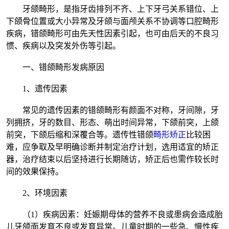
牙颌畸形，是指牙齿排列不齐、上下牙弓关系错位、上
下颌骨位置或大小异常及牙颌与面颅关系不协调等口腔畸形
疾病，错颌畸形可由先天性因素引起，也可由后天的不良习
惯、疾病以及突发外伤等引起。
一、错颌畸形发病原因
1、遗传因素
常见的遗传因素的错颌畸形有颜面不对称，牙间隙，牙
列拥挤，牙的数目、形态、萌出时间异常，下颌前突，上颌
前突，下颌后缩和深覆合等。遗传性错颌
畸形矫正
比较困
难，应争取及早明确诊断并制定治疗计划，选用适宜的
矫正
器，治疗结束以后坚持进行长期随访，矫正后也需作较长时
间的效果保持。
2、环境因素
（1）疾病因素：妊娠期母体的营养不良或患病会造成胎
儿牙颌面发育不良或发育异常。儿童时期的一些急、慢性疾