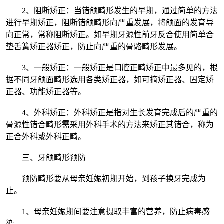
2、阻断
矫正
：当错颌畸形发生的早期，通过简单的方法
进行早期
矫正
，阻断错颌畸形向严重发展，将颌面的发育导
向正常，常称阻断
矫正
。如早期牙源性前牙反合使用简单合
垫舌簧矫正器
矫正
，防止向严重的骨骼畸形发展。
3、一般
矫正
：一般
矫正
是口腔正畸
矫正
中最多见的，根
据不同牙颌面畸形选用各类
矫正
器，如可摘
矫正
器、固定
矫
正
器、功能
矫正
器等。
4、外科
矫正
：外科
矫正
是指对生长发育完成后的严重的
骨源性错合畸形需采用外科手术的方法来矫正其错合，称为
正合外科或外科正畸。
三、牙颌畸形预防
预防畸形要从母亲妊娠初期开始，到孩子换牙完成为
止。
1、母亲妊娠期间要注意摄取丰富的营养，防止病毒感
染。