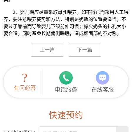
2、婴儿期应尽量采取母乳喂养。如不得已而采用人工喂
养，要注意喂养姿势和方法，特别是奶瓶的位置要适当，不
要过于靠前而导致婴儿下颌前伸习惯；橡皮奶头的扎孔大小
要合适。同时避免长期偏侧睡眠，造成颜面部的不对称。
上一篇
下一篇
?
有问必答
电话服务
在线客服
快速预约