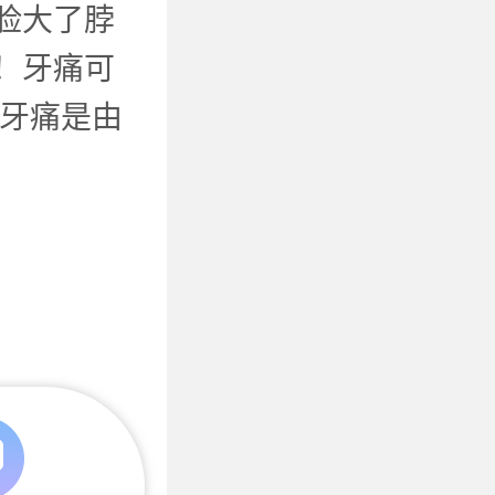
脸大了脖
！牙痛可
为牙痛是由
及时引起
了火锅引