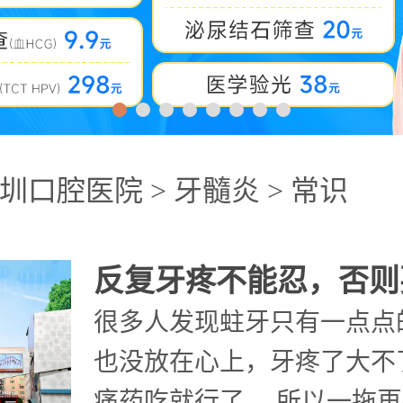
圳口腔医院
>
牙髓炎
>
常识
很多人发现蛀牙只有一点点
也没放在心上，牙疼了大不
痛药吃就行了。 所以一拖