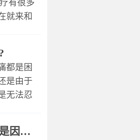
 疗有很多
在就来和
儿事。 什
械和化学
?
痛都是困
还是由于
是无法忍
治好牙髓
什么?牙髓
吃火锅吃出牙疼？其实是因为它！